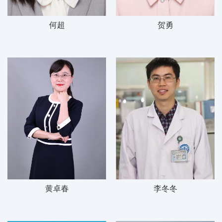
何超
贺勇
黄卓春
李冬冬