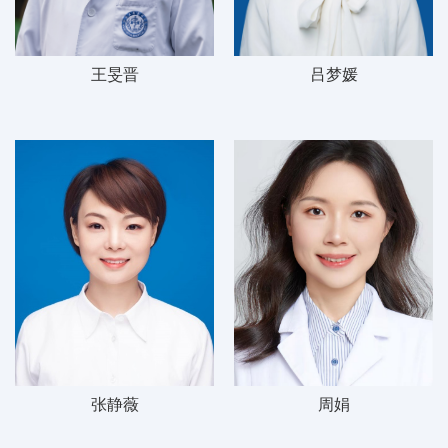
王旻晋
吕梦媛
张静薇
周娟