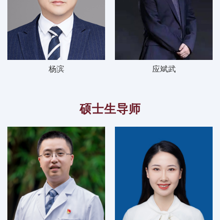
杨滨
应斌武
硕士生导师