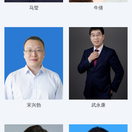
马莹
牛倩
宋兴勃
武永康