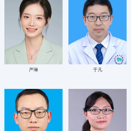
严琳
于凡