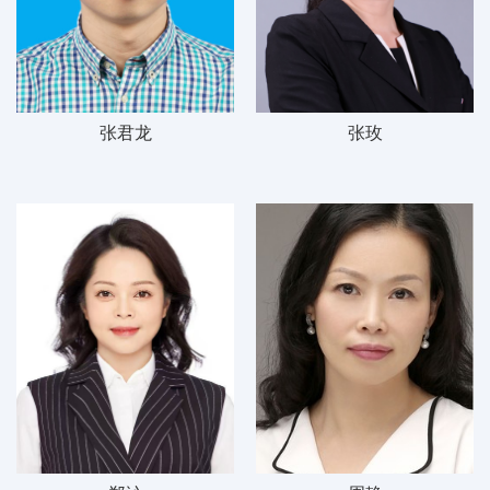
张君龙
张玫