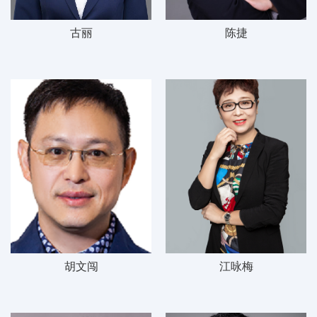
古丽
陈捷
胡文闯
江咏梅