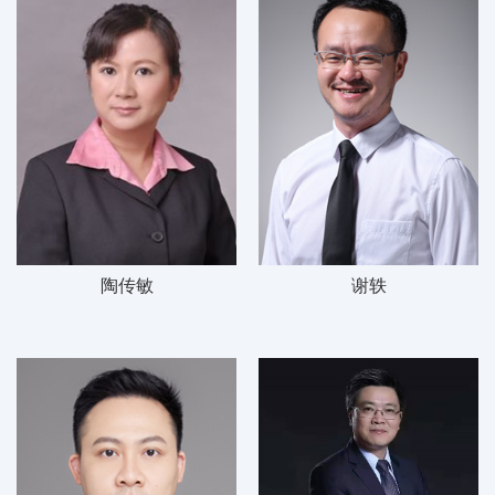
陶传敏
谢轶