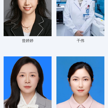
曾婷婷
干伟