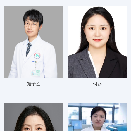
颜子乙
何訸