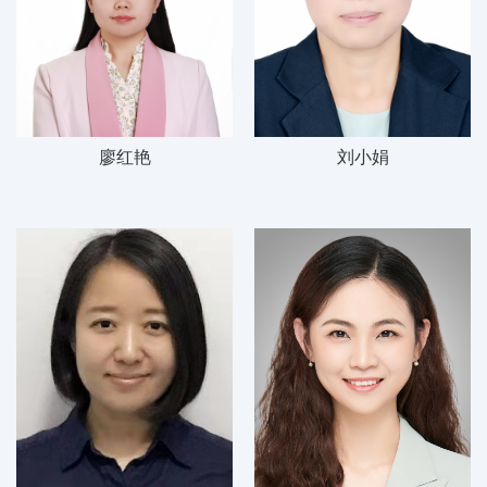
廖红艳
刘小娟