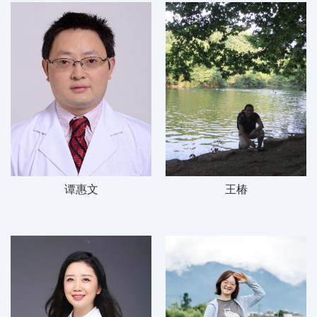
谭惠文
王椿