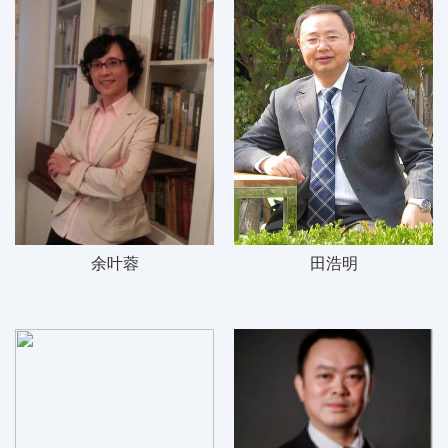
余叶蓉
田浩明