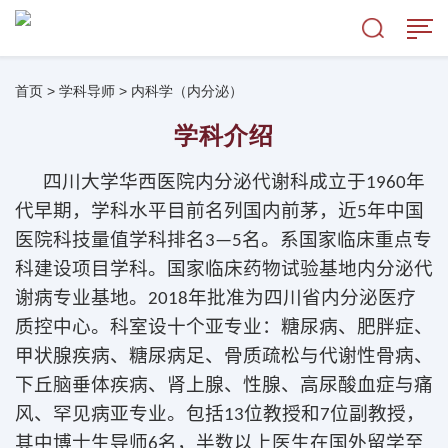
首页
>
学科导师
>
内科学（内分泌）
学科介绍
四川大学华西医院内分泌代谢科成立于
1960
年
代早期，学科水平目前名列国内前茅，近5年中国
医院科技量值学科排名3—5名。系国家临床重点专
科建设项目学科。国家临床药物试验基地内分泌代
谢病专业基地。
2018年批准为四川省内分泌医疗
质控中心
。科室设十个亚专业：糖尿病、肥胖症、
甲状腺疾病、糖尿病足、骨质疏松与代谢性骨病、
下丘脑垂体疾病、肾上腺、性腺、高尿酸血症与痛
风、罕见病亚专业。包括
13
位教授和
7
位副教授，
其中博士生导师6名，半数以上医生在国外留学至