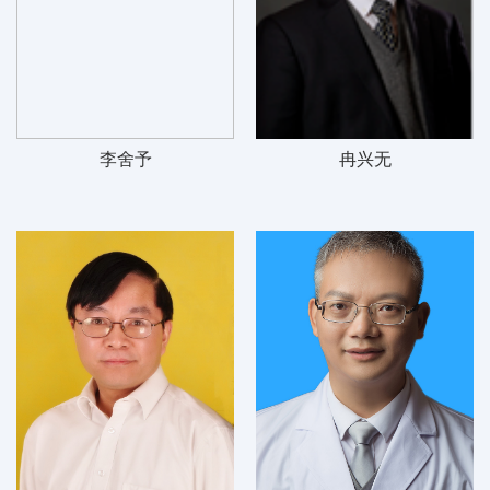
李舍予
冉兴无