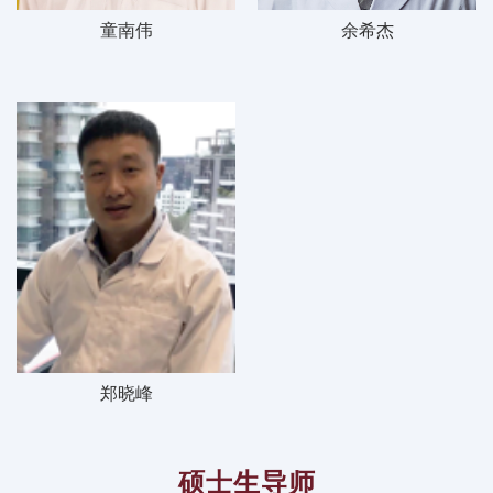
童南伟
余希杰
郑晓峰
硕士生导师