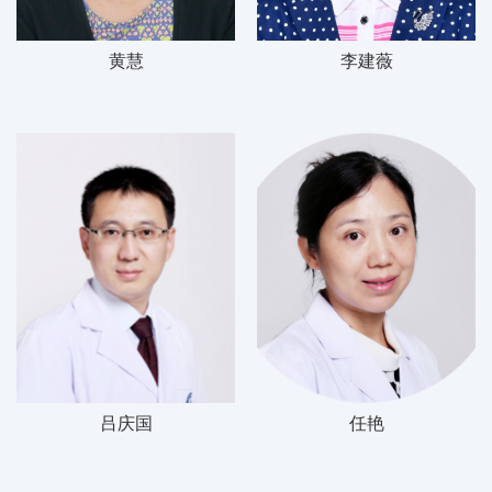
黄慧
李建薇
吕庆国
任艳