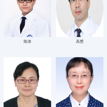
陈涛
高赟