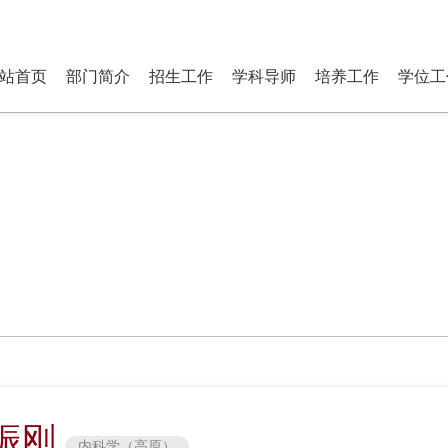
研究生部 Department of P
站首页
部门简介
招生工作
学科导师
培养工作
学位工
振刚
内科学（高原）