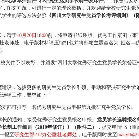
工作记录本扫描件”
和
研究生党员学长聘书复印件
。工作总结要求
写，图文并茂，可进行一定的理论概括，并欢迎给全校研究生党
员学生的评选方法参照
《四川大学研究生党员学长考评细则》（
长
，
请于
10月2
0
日
1
8
:00
前
，
将
申请书纸质版、优秀工作案例（事
室杜老师处
，电子版材料请压缩打包并将邮箱主题命名为
“姓名—
定。
学校文件予以表彰，并颁发
“四川大学优秀研究生党员学长荣誉证
度建设，
选拔更多的研究生党员学长引领、带动和帮扶研究生学
长选聘工作
，要求如下：
党支部可推荐一名优秀研究生党员申报第
九
批研究生党员学长。
学长的通知，接受优秀研究生党员报名申报。
党员学长选聘
报名
学长制工作细则（
2019年修订）》（附件
二
）
，
提交申请书（重
一
报
至
研究生部
2
12
办公室
杜老师处
，电子版同时发至
hxlcyfh@