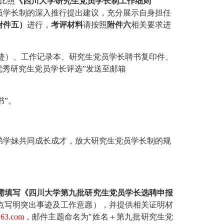
比照
《四川大学研究生党员学长制工作细则
员学长制的深入推行提出建议，充分展示自身担任
附件五）
进行，
考评材料
请按照
附件六
相关要求
进
迹）、工作记录本、研究生党员学长聘书复印件、
优秀研究生党员学长评选”发送至邮箱
书”。
弟学妹共同成长成才，放大研究生党员学长制的规
需填写《四川大学第
九
批研究生党员学长选聘申报
点写明突出事迹及工作意愿），并提供相关证明材
163.com
，
邮件主题
命名为
"
姓名
＋第九批研究生党