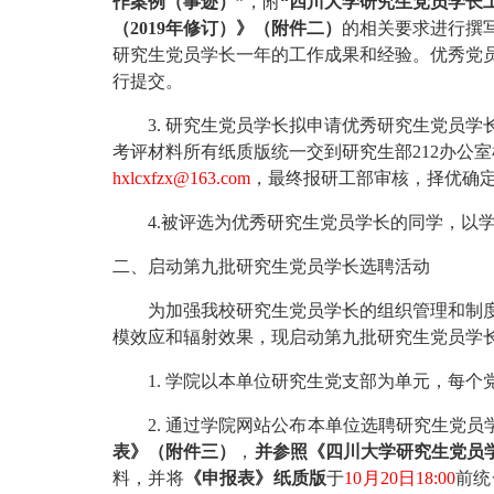
作案例（事迹）”
，附
“四川大学研究生党员学长
（
2019年修订）》
（
附件二
）
的相关要求进行撰
研究生党员学长一年的工作成果和经验
。
优秀党
行提交。
3.
研究生党员学长拟申请优秀研究生党员学
考评材料所有纸质版统一交到
研究生部
212办公
hxlcxfzx@163.com
，最终报研工部审核，择优确
4.
被评选为优秀研究生党员学长的同学，以
二、启动第九批研究生党员学长选聘
活动
为
加强我校研究生党员学长的组织管理和制
模效应和辐射效果，现启动第
九
批研究生党员学
1.
学院以本单位研究生党支部为单元，每个
2.
通过学院网站公布本单位选聘研究生党员
表》
（
附件三
）
，
并参照《四川大学研究生党员
料，
并将
《申报表》纸质版
于
10月2
0
日
1
8
:00
前统