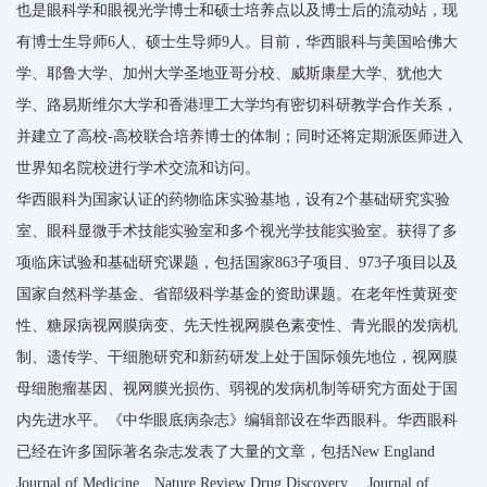
也是眼科学和眼视光学博士和硕士培养点以及博士后的流动站，现
有博士生导师6人、硕士生导师9人。目前，华西眼科与美国哈佛大
学、耶鲁大学、加州大学圣地亚哥分校、威斯康星大学、犹他大
学、路易斯维尔大学和香港理工大学均有密切科研教学合作关系，
并建立了高校-高校联合培养博士的体制；同时还将定期派医师进入
世界知名院校进行学术交流和访问。
华西眼科为国家认证的药物临床实验基地，设有2个基础研究实验
室、眼科显微手术技能实验室和多个视光学技能实验室。获得了多
项临床试验和基础研究课题，包括国家863子项目、973子项目以及
国家自然科学基金、省部级科学基金的资助课题。在老年性黄斑变
性、糖尿病视网膜病变、先天性视网膜色素变性、青光眼的发病机
制、遗传学、干细胞研究和新药研发上处于国际领先地位，视网膜
母细胞瘤基因、视网膜光损伤、弱视的发病机制等研究方面处于国
内先进水平。《中华眼底病杂志》编辑部设在华西眼科。华西眼科
已经在许多国际著名杂志发表了大量的文章，包括New England
Journal of Medicine、Nature Review Drug Discovery、 Journal of