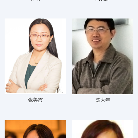
张美霞
陈大年