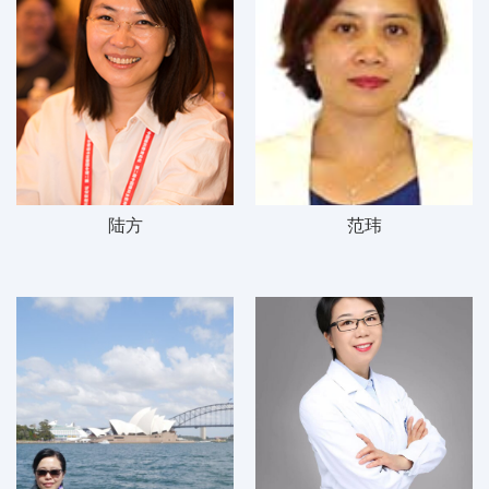
陆方
范玮