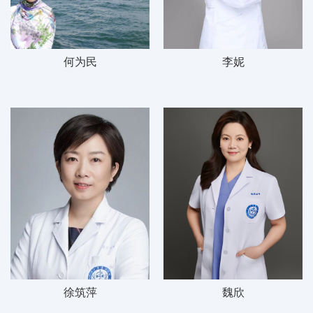
何为民
李妮
徐筑萍
魏欣