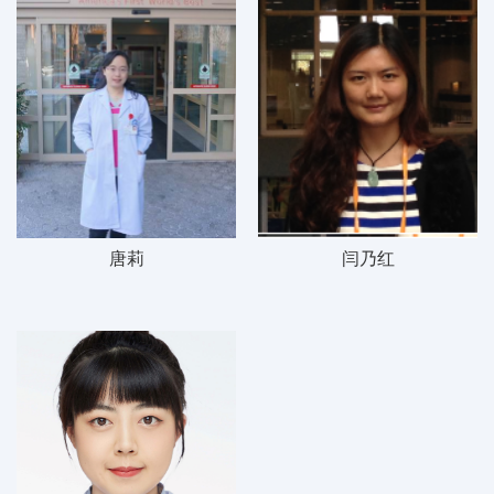
唐莉
闫乃红