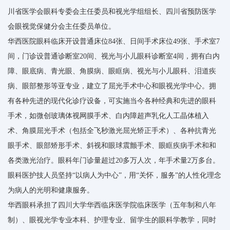
川省医学会眼科专委会主任委员和视光学组组长、四川省预防医学
会眼视觉保健分会主任委员单位。
华西医院眼科临床开设普通床位84张、日间手术床位49张、手术室7
间，门诊设普通诊断室20间、视光与小儿眼科诊断室4间，拥有白内
障、眼底病、青光眼、角膜病、眼眶病、视光与小儿眼科、泪道疾
病、眼部整形等亚专业，建立了屈光手术中心和眼视光学中心。拥
有各种先进的现代化诊疗设备，可实施当今各种经典和先进的眼科
手术，如微创玻璃体视网膜手术、白内障超声乳化人工晶体植入
术、角膜屈光手术（包括全飞秒激光屈光矫正手术）、各种抗青光
眼手术、眼部矫形手术、斜视和眼球震颤手术、眼眶疾病手术和和
各类激光治疗。眼科年门诊量超过20多万人次，年手术量2万多台。
眼科医护技人员坚持“以病人为中心”，用“关怀，服务”的人性化理念
为病人的光明和健康服务。
华西眼科承担了四川大学华西临床医学院临床医学（五年制和八年
制）、眼视光学专业本科、护理专业、留学生的眼科学教学，同时