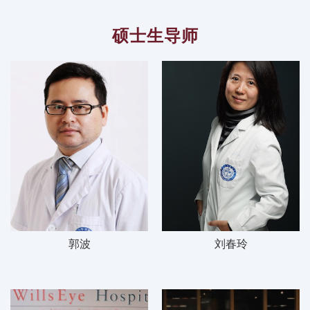
硕士生导师
郭波
刘春玲