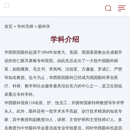
首页
>
学科导师
>
眼科学
学科介绍
华西医院眼科起源于1894年加拿大、美国、英国基督教会在成都开
设的存仁眼耳鼻喉专科医院。由此先后走出了一大批中国眼科精
英，如陈耀真、毛文书、李凤鸣、沈祖寔、方谦逊、罗成仁、严密
等知名教授。迄今为止，华西医院眼科已经成为我国眼科界在医
疗、科研、教学和社会服务最具综合实力的中心之一，是卫生部临
床重点专科学科。
华西眼科现有118名医、护、技员工，并拥有国家特聘教授等学术带
头人。此外，眼科还有一批学术水平高超、诊疗技术精湛的知名专
家，其中教授和副教授30人，讲师、主管护师和主管技师47人。多
名教授为中华眼科学会委员或专业学组委员，同时华西眼科也是四