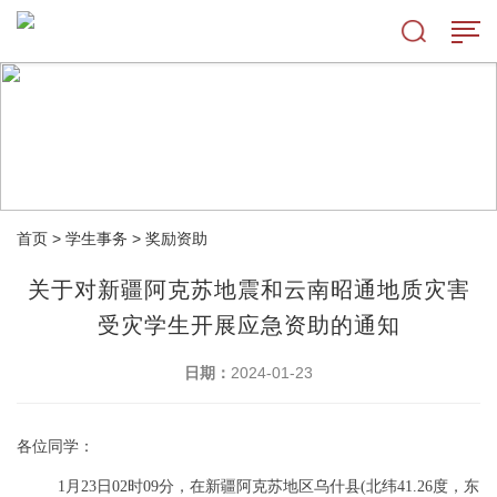
首页
>
学生事务
>
奖励资助
关于对新疆阿克苏地震和云南昭通地质灾害
受灾学生开展应急资助的通知
日期：
2024-01-23
各位同学：
月
日
时
分，在新疆阿克苏地区乌什县
北纬
度，东
1
23
02
09
(
41.26