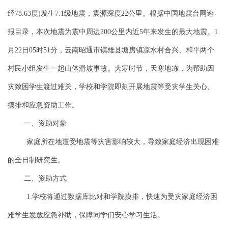
经
度
发生
级地震，震源深度
公里。根据中国地震台网速
78.63
)
7.1
22
报目录，本次地震为震中周边
公里内近
年来发生的最大地震。
200
5
1
月
日
时
分，云南昭通市镇雄县塘房镇凉水村合兴、和平两个
22
05
51
村民小组发生一起山体滑坡事故。大寒时节，天寒地冻，为帮助因
灾致困学生渡过难关，学校和学院即刻开展地震等受灾学生关心、
摸排和应急资助工作。
一、资助对象
家庭所在地遭受地震等灾害影响较大，导致家庭经济出现困难
的全日制研究生。
二、资助方式
学校将通过数据库比对和学院摸排，快速为受灾家庭经济困
1.
难学生发放应急补助，保障同学们安心学习生活。