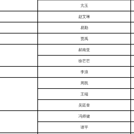
亢玉
赵艾琳
易勤
贾禹
郝南亚
徐芒芒
李浪
周凯
王端
吴廷奎
冯师健
谭平