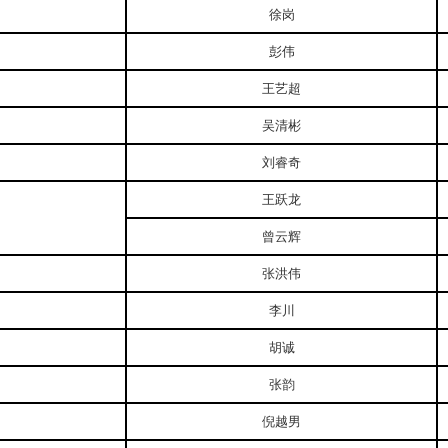
徐岗
彭伟
王艺超
吴清彬
刘睿奇
王跃龙
曾云辉
张洪伟
李川
胡诚
张韵
倪越男