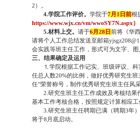
2）。
4.学院工作评价。
学院于
7月1日前
根
https://www.wjx.cn/vm/wwoSY7N.aspx）
5.材料上交。
请于
6月28日
前将《华
请将个人工作总结
发送至邮箱
yjsgz208@1
会实践等班主任工作，形式可为文字、图
三、结果确定及运用
⒈
学院根据工作记实、班级评议、科
任总人数
20%的比例，做好优秀研究生
任”荣誉称号，制作优秀研究生班主任风
2.研究生班主任工作成效及考核结
基本工作考核合格，按照规定计算相应工
3
.
研究生班主任聘期已满（聘期
3年
将于
8月底启动。