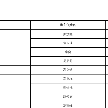
班主任姓名
罗汶鑫
袁玉佳
李奕
周启龙
高立敏
马义梅
李怡沅
应俊杰
刘吉峰