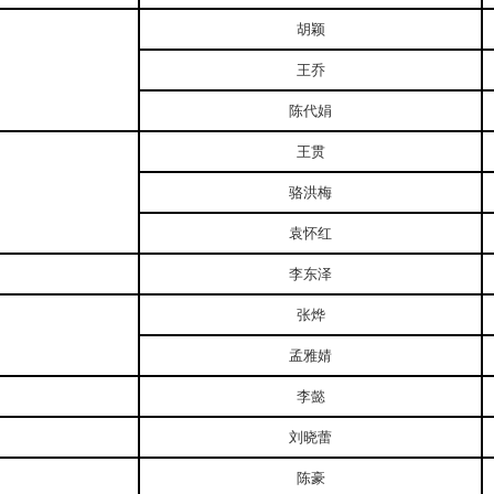
胡颖
王乔
陈代娟
王贯
骆洪梅
袁怀红
李东泽
张烨
孟雅婧
李懿
刘晓蕾
陈豪