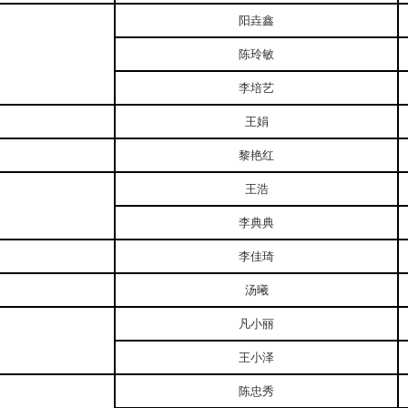
阳垚鑫
陈玲敏
李培艺
王娟
黎艳红
王浩
李典典
李佳琦
汤曦
凡小丽
王小泽
陈忠秀