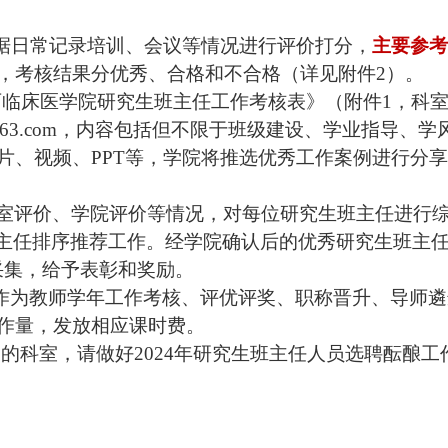
据日常记录培训、会议等情况进行评价打分，
主要参考
，
考核结果分优秀、合格和不合格（详见附件
2）。
西临床医学院研究生班主任工作考核表》（附件
1
，
科
63.com
，
内容包括但不限于班级建设、学业指导、学
片、视频、
PPT等，学院将推选优秀工作案例进行分
室评价、学院评价等情况，对每位研究生班主任进行
班主任排序推荐工作。经学院确认后的优秀研究生班主
采集
，
给予表彰和奖励。
果作为教师学年工作考核、评优评奖、职称晋升、导师
作量，发放相应课时费。
）的
科室
，
请
做好
202
4
年研究生班主任人员选聘酝酿工