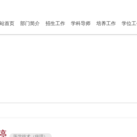
研究生部 Department of P
站首页
部门简介
招生工作
学科导师
培养工作
学位工
婷
医学技术（病理）