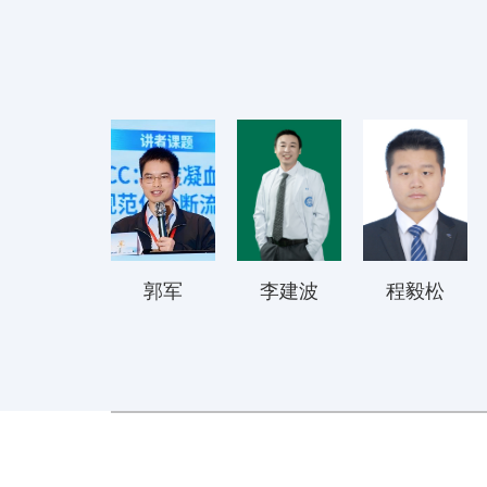
郭军
李建波
程毅松