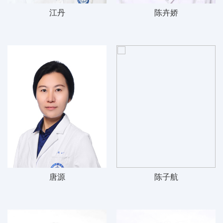
江丹
陈卉娇
唐源
陈子航