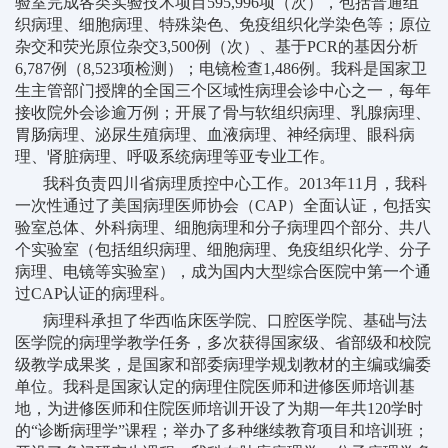
验室完成各类实验技术项目595,996项（次），包括普通组
织病理、细胞病理、特殊染色、免疫组织化学染色等；原位
杂交和荧光原位杂交3,500例（次）、基于PCR的基因分析
6,787例（8,523项检测）；电镜检查1,486例。我科是国家卫
生主管部门授牌的全国三个区域性病理会诊中心之一，每年
接收院外会诊逾万例；开展了骨与软组织病理、乳腺病理、
胃肠病理、泌尿生殖病理、血液病理、神经病理、眼科病
理、肾脏病理、呼吸系统病理等亚专业工作。
我科负责四川省病理质控中心工作。
2013年11月，我科
一次性通过了美国病理医师协会（CAP）全面认证，包括实
验室总体、外科病理、细胞病理和分子病理四个部分、共八
个实验室（包括组织病理、细胞病理、免疫组织化学、分子
病理、电镜等实验室），成为国内大型综合医院中第一个通
过CAP认证的病理科。
病理科承担了华西临床医学院、口腔医学院、基础与法
医学院的病理学教学任务，多次获得国家级、省部级和校院
级教学成果奖，是国家和部委病理学规划教材的主编或编委
单位。我科是国家认定的病理住院医师和进修医师培训基
地，为进修医师和住院医师培训开设了为期一年共
120学时
的“诊断病理学”课程；举办了多种继续教育项目和培训班；