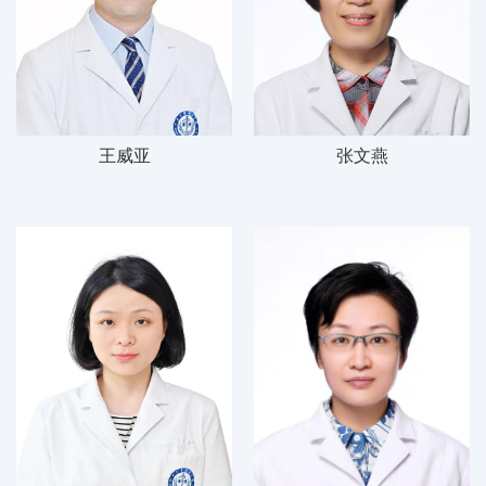
王威亚
张文燕