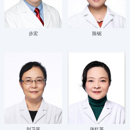
步宏
陈铌
刘卫平
张红英