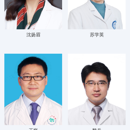
沈扬眉
苏学英