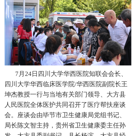
7
月
2
4
日
四川大学华西医院知联会会长、
四川大学华西临床医学院
/
华西医院副院长
王
坤杰
教授
一行与当地有关部门领导、大方县
人民医院全体医护共同召开了医疗帮扶座谈
会。座谈会由毕节市卫生健康局党组书记、
局长陈文智主持，贵州省卫生健康委主任孙
发、大方县委副书记、县长杨滨、大方县经