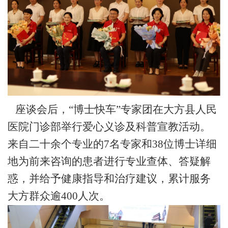
座谈会后，“博士快车”专家团在
大方县人民
医院门诊部举行爱心义诊及科普宣教活动。
来自二十余个专业的
7
名专家
和
38
位
博士详细
地为
前来咨询的患者进行专业查体、答疑解
惑，并给予健康指导和治疗建议，累计服务
大方群众逾
400
人次。