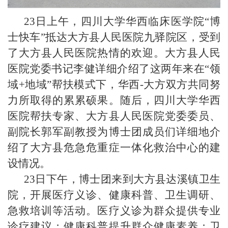
23
日上午，
四川大学华西临床医学院
“博
士快车”抵达
大方县人民医院
九驿院区，
受到
了大方县人民医院热情的欢迎
。
大方县人民
医院党委书记李健详细介绍了这两年
来在“领
域
+
地域”帮扶模式下，
华西
-
大方
双方共同努
力
所取得
的累累硕果
。
随后，
四川大学华西
医院帮扶专家、大方县人民医院党委委员、
副院长郭军
副教授为博士团成员们详细地
介
绍了大方县危急危重症一体化救治中心的建
设情况。
2
3
日下午，博士团来到大方县达溪镇卫生
院，开展医疗义诊、健康科普、卫生调研、
急救培训等活动。医疗义诊为群众提供专业
诊疗建议；健康科普提升群众健康素养；卫