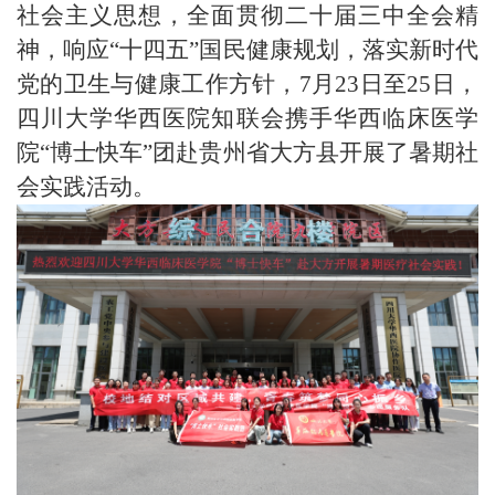
社会主义思想，全面贯彻
二十届三中全会
精
神，响应
“
十四五
”
国民健康规划，落实新时代
党的卫生与健康工作方针，
7
月
23
日至
25
日，
四川大学华西医院知联会携手
华西临床医学
院
“博士快车”团赴贵州省大方县
开展了
暑期社
会
实践活动。