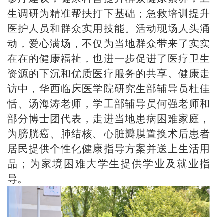
生调研为精准帮扶打下基础；急救培训提升
医护人员和群众实用技能。活动现场人头涌
动，爱心满场，
不仅为当地群众带来了实实
在在的健康福祉
，
也进一步促进了医疗卫生
资源的下沉和优质医疗服务的共享
。健康走
访中，华
西临床医学院
研究生部辅导员
杜佳
恬
、汤海涛老师，学工部辅导
员
何强老师和
部分博士团代表，
走进当地
患病困难家庭，
为膀胱癌、肺结核、心脏瓣膜置换术后患者
居民提供个性化健康指导方案并送
上生活用
品
；为家境困难大学生提供学业及就业指
导。