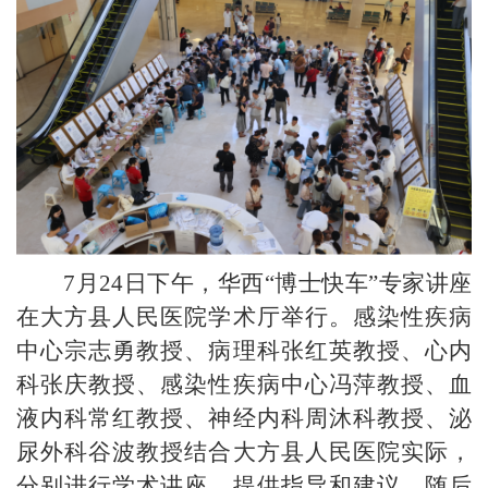
7
月
24
日
下午
，华西
“
博士快车
”
专家讲座
在大方县人民医院学术厅举行。
感染性疾病
中心宗志勇教授、病理科张红英教授、心内
科张庆教授、感染性疾病中心冯萍教授、血
液内科常红教授、神经内科周沐科教授、泌
尿外科谷波教授
结合大方县人民医院实际，
分别进行学术讲座，提供指导和建议。
随后