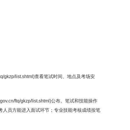
gkzp/list.shtml)查看笔试时间、地点及考场安
ftq/gkzp/list.shtml)公布。笔试和技能操作
报考人员方能进入面试环节；专业技能考核成绩按笔