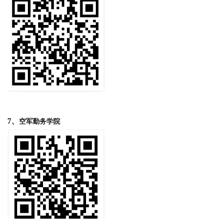
7、
空军勤务学院