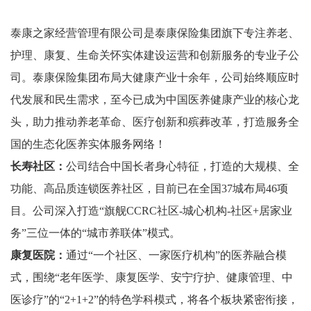
泰康之家经营管理有限公司是泰康保险集团旗下专注养⽼、
护理、康复、⽣命关怀实体建设运营和创新服务的专业⼦公
司。泰康保险集团布局⼤健康产业⼗余年，公司始终顺应时
代发展和⺠⽣需求，⾄今已成为中国医养健康产业的核⼼⻰
头，助⼒推动养⽼⾰命、医疗创新和殡葬改⾰，打造服务全
国的⽣态化医养实体服务⽹络！
⻓寿社区：
公司结合中国⻓者⾝⼼特征，打造的⼤规模、全
功能、⾼品质连锁医养社区，⽬前已在全国37城布局46项
⽬。公司深⼊打造“旗舰CCRC社区-城⼼机构-社区+居家业
务”三位⼀体的“城市养联体”模式。
康复医院：
通过“⼀个社区、⼀家医疗机构”的医养融合模
式，围绕“⽼年医学、康复医学、安宁疗护、健康管理、中
医诊疗”的“2+1+2”的特⾊学科模式，将各个板块紧密衔接，