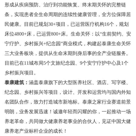
形成从疾病预防、治疗到功能恢复、终末期关怀的完整链
条，实现患者全⽣命周期的连续性健康管理，全⽅位保障居
⺠健康。⽬前已规划30+项⽬，已运营医疗机构16个，规划
床位4800+床，已运营800+床。⽣命关怀：以“⽣前契约、安
宁疗护、乡村振兴+纪念园”商业模式，构建起泰康⽣命关怀
三⼤业务板块，提供从⽣命末期到⾝后事的全产业链服务。
⽬前已在11城布局5个⽂旅纪念园、9个安宁疗护中⼼及1个
乡村振兴项⽬。
泰康建筑：
涵盖泰康旗下的⼤型医养社区、酒店、写字楼、
纪念园、乡村振兴等项⽬，设计、开发和运营均与国内外知
名团队合作，致⼒打造城市新地标。泰康之家⾏业赛道前景
明朗，业务发展迅速！诚邀年轻⽽闪耀的你，⼀起推动⼀场
养⽼⾰命，共同做⼤健康养⽼事业的合伙⼈，⻅证中国⼤健
康养⽼产业标杆企业的成⻓！