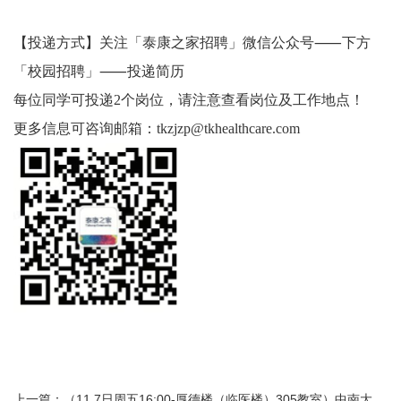
【投递⽅式】关注「泰康之家招聘」微信公众号⸺下⽅
「校园招聘」⸺投递简历
每位同学可投递2个岗位，请注意查看岗位及⼯作地点！
更多信息可咨询邮箱：tkzjzp@tkhealthcare.com
上一篇：（11.7日周五16:00-厚德楼（临医楼）305教室）中南大学湘雅医学专场招聘会（川大华西站）