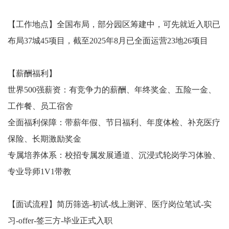
【⼯作地点】全国布局，部分园区筹建中，可先就近⼊职已
布局37城45项⽬，截⾄2025年8⽉已全⾯运营23地26项⽬
【薪酬福利】
世界500强薪资：有竞争⼒的薪酬、年终奖⾦、五险⼀⾦、
⼯作餐、员⼯宿舍
全⾯福利保障：带薪年假、节⽇福利、年度体检、补充医疗
保险、⻓期激励奖⾦
专属培养体系：校招专属发展通道、沉浸式轮岗学习体验、
专业导师1V1带教
【⾯试流程】简历筛选-初试-线上测评、医疗岗位笔试-实
习-offer-签三⽅-毕业正式⼊职