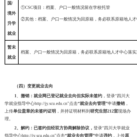
国/
①CSC项目：档案、户口一般情况留在学校托管
境外
②其他：档案、户口一般情况为回原籍，务必联系原籍地人才
升学
就业
暂未
档案、户口一般情况为回原籍，务必联系原籍地人才中心落实
就业
（四）变更就业去向
1
、
撤销：就业网已登记就业去向但实际未签约
，登录“四川大
学就业指导中心http://jy.scu.edu.cn”点击
“就业去向管理”
申请
撤销
，
上传
单位盖章的未签约证明
，并持证明材料到
研究生部212室
现场办
理。
2、解约：已签约但经双方协商解除协议，
登录“四川大学就业
指导中心http://jy.scu.edu.cn”点击
“就业去向管理”
申请
违约
，上传
原