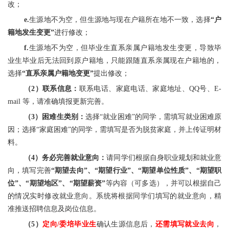
改；
e.
生源地不为空，但生源地与现在户籍所在地不一致，选择
“户
籍地发生变更”
进行修改；
f.
生源地不为空，但毕业生直系亲属户籍地发生变更，导致毕
业生毕业后无法回到原户籍地，只能跟随直系亲属现在户籍地的，
选择
“直系亲属户籍地变更”
提出修改；
（2）联系信息：
联系电话、家庭电话、家庭地址、QQ号、E-
mail 等，请准确填报更新完善。
（3）困难生类别：
选择“就业困难”的同学，需填写就业困难原
因；选择“家庭困难”的同学，需填写是否为脱贫家庭，并上传证明材
料。
（4）务必完善就业意向：
请同学们根据自身职业规划和就业意
向，填写完善
“期望去向”、“期望行业”、“期望单位性质”、“期望职
位”、“期望地区”、“期望薪资”
等内容（可多选），并可以根据自己
的情况实时修改就业意向。系统将根据同学们填写的就业意向，精
准推送招聘信息及岗位信息。
（5）
定向/委培毕业生
确认生源信息后，
还需填写就业去向
，