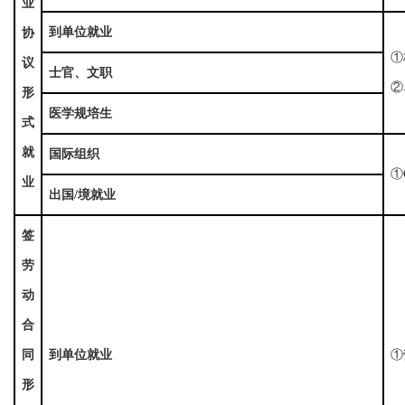
业
到单位就业
协
①
议
士官、文职
②
形
医学规培生
式
就
国际组织
①
业
出国/境就业
签
劳
动
合
同
到单位就业
①
形