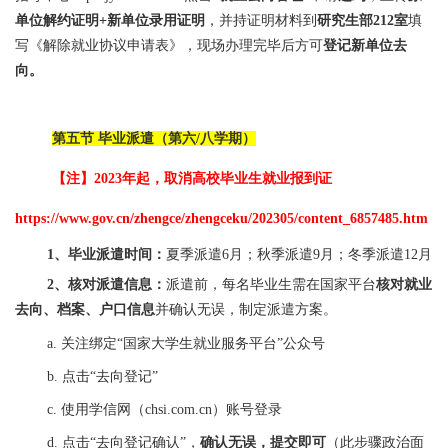
单位解约证明+新单位录用证明
，并持证明材料到
研究生部212室
填
写《解除就业协议申请表》，现场办理完毕后方可
登记新单位去
向。
第五节 毕业派遣（第六/八学期）
【注】2023年起，取消高校毕业生就业报到证
https://www.gov.cn/zhengce/zhengceku/202305/content_6857485.htm
1、毕业派遣时间：
夏季派遣6月；秋季派遣9月；冬季派遣12月
2、核对派遣信息：
派遣前，每名毕业生需在国家平台
核对就业
去向、档案、户口信息
并确认无误，制定派遣方案。
a. 关注绑定“国家大学生就业服务平台”公众号
b. 点击“去向登记”
c. 使用学信网（chsi.com.cn）账号登录
d. 点击“去向登记确认”，
确认无误，提交即可
（此步骤
政治面