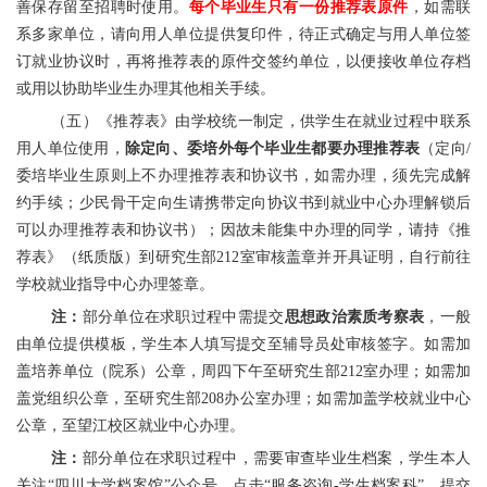
善保存留至招聘时使用。
每个毕业生只有一份推荐表原件
，如需联
系多家单位，请向用人单位提供复印件，待正式确定与用人单位签
订就业协议时，再将推荐表的原件交签约单位，以便接收单位存档
或用以协助毕业生办理其他相关手续。
（五）《推荐表》由学校统一制定，供学生在就业过程中联系
用人单位使用，
除定向、委培外每个毕业生都要办理推荐表
（定向/
委培毕业生原则上不办理推荐表和协议书，如需办理，须先完成解
约手续；少民骨干定向生请携带定向协议书到就业中心办理解锁后
可以办理推荐表和协议书）；因故未能集中办理的同学，请持《推
荐表》（纸质版）到研究生部212室审核盖章并开具证明，自行前往
学校就业指导中心办理签章。
注：
部分单位在求职过程中需提交
思想政治素质考察表
，一般
由单位提供模板，学生本人填写提交至辅导员处审核签字。如需加
盖培养单位（院系）公章，周四下午至研究生部212室办理；如需加
盖党组织公章，至研究生部208办公室办理；如需加盖学校就业中心
公章，至望江校区就业中心办理。
注：
部分单位在求职过程中，需要审查毕业生档案，学生本人
关注“四川大学档案馆”公众号，点击“服务咨询-学生档案科”，提交