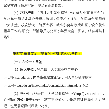
议提前进行预演排练，现场着正装参加。
（4）求职培训
：“四川大学就业指导中心-就创业直播平台”；
学校每年组织多场公开招考培训，留意相关通知；学院每年组织行
业大讲堂、校友沙龙、简历大赛、就业形势与政策讲座，设立就业
指导工作站-研究生部辅导员办公室；年级大会、班会、组会等集中
培训。
第四节 就业签约（第五/七学期-第六/八学期）
（一）方式一：网签
（1）用人单位：
登录四川大学就业指导中心
，
http://jy.scu.edu.cn，
向毕业生发放offer
用人单位操作指南
https://jy.scu.edu.cn/index/index/contentdetail.html?data=MQ
，
（2）毕业生：
登录四川大学就业指导中心http://jy.scu.edu.cn
在“我的网签”接受offer
，即可完成签约，无需再进行就业去向登
记，也无需返回纸质就业材料。