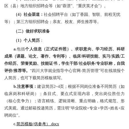
区（县）地方组织招聘会等（如“蓉漂”、“重庆英才会”）。
（4）社会渠道：
社会招聘平台（如丁香园、智联、前程无忧
等）；第三方组织招聘会；亲友、校友、师生推荐等。
（二）做好求职准备
（1）个人简历
：
a.
包括
个人信息（正式证件照）、求职意向、学习经历、科研
成果（课题、论文、著作、专利等）、临床/科研技能、实习/实践/工
作经历、荣誉奖励、技能证书，学生干部/社会职务/专业职称，自我
评价/推荐等。
“四川大学就业指导中心官网-简历管理”可在线填报个
人简历，也可下载简历模板填写。
b.注意事项：
建议简历2~4页；根据不同岗位准备不同简历（如
临床岗和科研岗）；条目式、要点式呈现内容，突出岗位胜任力
（核心竞争力）；语言精练、逻辑清晰、重点明确，格式规范、形
式美观。通过邮箱投递简历，需注明“毕业院校+专业+学历+姓名+应
聘岗位”。
c.
简历模板(供参考）.docx