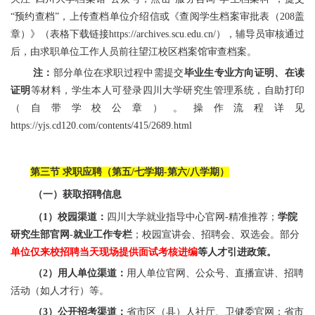
“预约查档”，
上传查档单位介绍信或《查阅学生档案审批表（208盖
章）》（表格下载链接https://archives.scu.edu.cn/），
辅导员审核通过
后，由求职单位工作人员前往望江校区档案馆审查档案。
注：
部分单位在求职过程中需提交
毕业生专业方向证明、在读
证明
等材料，学生本人可登录四川大学研究生管理系统，自助打印
（自带学校公章）。操作流程详见
https://yjs.cd120.com/contents/415/2689.html
第三节 求职应聘（第五/七学期-第六/八学期）
（一）获取招聘信息
（1）校园渠道：
四川大学就业指导中心官网-精准推荐；
学院
研究生部官网-就业工作专栏
；校园宣讲会、招聘会、双选会。部分
单位仅来校招聘当天现场提供面试考核进编
等人才引进政策。
（2）用人单位渠道：
用人单位官网、公众号、直播宣讲、招聘
活动（如人才行）等。
（3）公开招考渠道：
省市区（县）人社厅、卫健委官网；省市