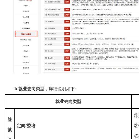
b.就业去向类型，
详细说明如下:
就业去向类型
①
签
定向/委培
②
就
③