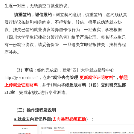
生逐一对应，无纸质空白就业协议。
慎重签约，诚信履约：
树立契约意识，慎重签约，签约须认真
履行协议条款和相关约定。不得复制、转借、挪用或伪造就业协
议、挂失已签约就业协议等弄虚作假行为，一经查实，学校根据
《四川大学学生纪律处分暂行条例》给予严肃处理。每名毕业生只
有一份就业协议，请妥善保管，一旦遗失立即登报挂失，按补办程
序补办。
（3）审核：
签约完成后，登录“四川大学就业指导中心
http://jy.scu.edu.cn”，点击
“就业去向管理-
更新就业证明材料
”，
拍照
上传就业证明材料
，并于1周内将
纸质版材料（1份）交到研究生部
212室
，完成审核以进行毕业派遣。
（
三
）操作流程及说明
a.就业去向登记界面(
去向类型必须正确
）：