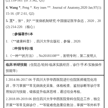
(2):159-163. (IF:5.542, Q1)
4. 
Wang *
, Peng *. Key isses **. Journal of Anatomy,2020 Jan;97(1):
15-16. (IF:2.61, Q2)
5. 
王*
，张*，刘*.**发病机制研究.中国循证医学杂志，2020，20
(2):214-220.（核心）
□参编著作1本
1. 《**健康科普》，四川大学出版社，参编，2020.
□申报专利1项
1.《一种**的方法》，No20181108**，发明专利，第二发明人
临床/科研技能
（住院总/轮转/临床实践经历，诊疗/手术/实验操作
技能等）
1.2014.06-2017.06 于四川大学华西医院进行住院医师规范化培
训，学习掌握**常见病病史采集、体格检查、鉴别诊断等诊疗常
用知识与技能，锻炼提升临床思维，通过结业考核。
2.2018.09-2019.06 担任四川大学华西医院骨科住院总工作，独立
开展**等常见病诊疗，**等疑难危急重症救治，掌握**等外科手