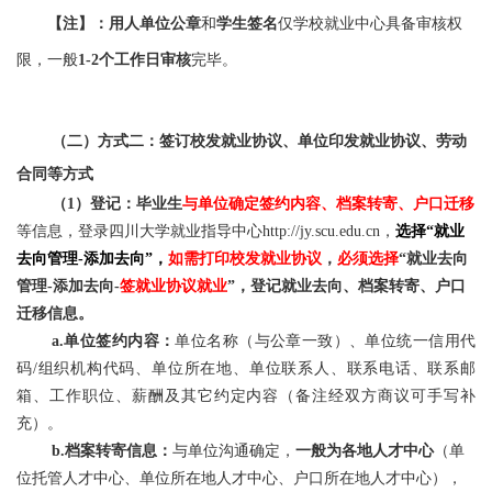
【注】：用人单位公章
和
学生签名
仅学校就业中心具备审核权
限，一般
1
-
2个工作日审核
完毕。
（二）方式二：签订校发就业协议、单位印发就业协议、劳动
合同等方式
（1）登记：毕业生
与单位确定签约内容、档案转寄、户口迁移
等信息，登录四川大学就业指导中心http://jy.scu.edu.cn，
选择
“就业
去向管理-添加去向”
，
如需打印校发就业协议
，
必须选择
“就业去向
管理-添加去向-
签就业协议就业
”，
登记就业去向、档案转寄、户口
迁移信息。
a.单位签约内容：
单位名称（与公章一致）、单位统一信用代
码/组织机构代码、单位所在地、单位联系人、联系电话、联系邮
箱、工作职位、薪酬及其它约定内容（备注经双方商议可手写补
充）。
b.档案转寄信息：
与单位沟通确定，
一般为各地人才中心
（单
位托管人才中心、单位所在地人才中心、户口所在地人才中心），