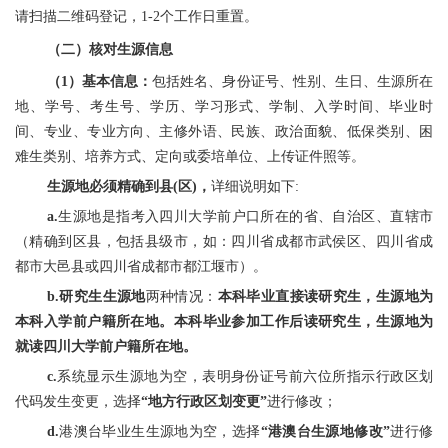
请扫描二维码登记，1-2个工作日重置。
（二）核对生源信息
（1）基本信息：
包括姓名、身份证号、性别、生日、生源所在
地、学号、考生号、学历、学习形式、学制、入学时间、毕业时
间、专业、专业方向、主修外语、民族、政治面貌、低保类别、困
难生类别、培养方式、定向或委培单位、上传证件照等。
生源地必须精确到县(区)，
详细说明如下:
a.
生源地是指考入四川大学前户口所在的省、自治区、直辖市
（精确到区县，包括县级市，如：四川省成都市武侯区、四川省成
都市大邑县或四川省成都市都江堰市）。
b.研究生生源地
两种情况：
本科毕业直接读研究生，生源地为
本科入学前户籍所在地。本科毕业参加工作后读研究生，生源地为
就读四川大学前户籍所在地。
c.
系统显示生源地为空，表明身份证号前六位所指示行政区划
代码发生变更，选择
“地方行政区划变更”
进行修改；
d.
港澳台毕业生生源地为空，选择
“港澳台生源地修改”
进行修