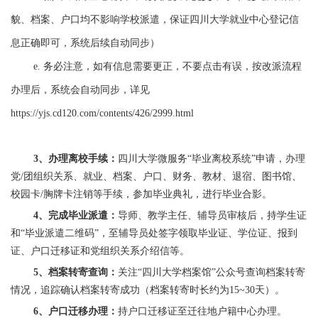
貌、
档案、户口均不影响学校派遣，保证四川大学就业中心登记信
息正确即可，系统后续自动同步）
e. 务必注意，如有信息需要更正，不要点击有误，按改派流程
办理后，系统会自动同步，详见
https://yjs.cd120.com/contents/426/2999.html
3、办理离校手续：
四川大学微服务“毕业离校系统”申请，办理
党/团组织关系、就业、档案、户口、财务、教材、退宿、图书馆、
校园卡/胸牌卡注销等手续，参加毕业典礼，进行毕业合影。
4、完成毕业派遣：
导师、教学主任、辅导员审核后，持学生证
和“
毕业派遣二维码
”，至辅导员处签字领取毕业证、学位证、报到
证、户口迁移证和党组织关系介绍信等。
5、档案转寄查询：
关注“四川大学档案馆”公众号查询档案转寄
情况，追踪确认档案转寄成功（档案转寄时长约为15~30天）。
6、户口迁移办理：
持户口迁移证至迁往地户籍中心办理。