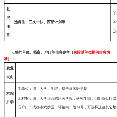
基
①
层
②
选调生、三支一扶、西部计划等
项
③
目
c.
签约单位、档案、户口等信息
参考（
实际以单位提供信息为
准
）：
就业
去向
①单位：四川大学，学院：华西临床医学院
本院
②档案：四川大学华西临床医学院，研究生部，028-8542181
升学
③户口：成都市武侯区一环路南一段24号，可选择迁往其它