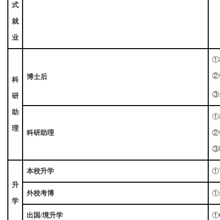
式
就
业
①
②
博士后
科
③
研
助
①
理
科研助理
②
③
本校升学
①
升
外校考博
①
学
出国/境升学
①