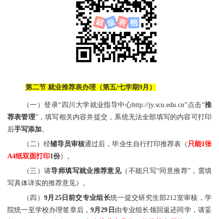
第二节 就业推荐表办理（第五/七学期9月）
（一）登录“四川大学就业指导中心http://jy.scu.edu.cn”点击“
推
荐表管理
”，填写相关内容并提交，系统无法全部填写的内容可打印
后
手写添加
。
（二）经
辅导员审核
通过后，毕业生自行打印推荐表（
只
能1张
A4纸双面打印
1份
）。
（三）请
导师填写就业推荐意见
（不能只写“同意推荐”，需填
写具体详实的推荐意见）。
（四）
9月25日前交专业组长
统一提交研究生部212室审核，学
院统一至学校办理签章后，
9月29日
由专业组长领回返还同学，请妥