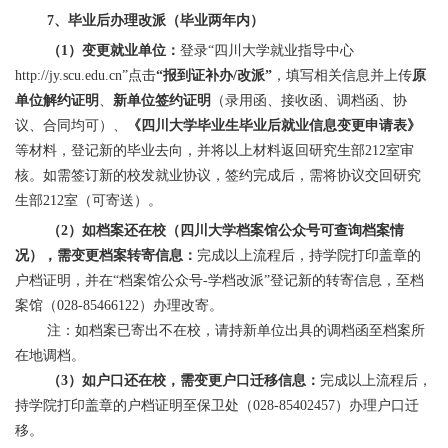
7、毕业后办理改派（毕业两年内）
（1）变更就业单位：
登录“四川大学就业指导中心
http://jy.scu.edu.cn”点击
“报到证补办/改派”
，填写相关信息并上传
原
单位解约证明
、
新单位签约证明
（录用函、接收函、调档函、协
议、合同均可）、
《四川大学毕业生毕业后就业信息变更申请表》
等材料，登记新的毕业去向，并将以上材料返回研究生部212室审
核。如需签订新的校发就业协议，签约完成后，需将协议交回研究
生部212室（可寄送）。
（2）如档案还在校（四川大学档案馆公众号可查询档案情
况），需变更档案转寄信息：
完成以上流程后，持学院打印盖章的
户档证明，并在“档案馆公众号-学档改派”登记新的转寄信息，至档
案馆（028-85466122）办理改寄。
注：如档案已寄出不在校，请持新单位出具的调档函至档案所
在地调档。
（3）如户口还在校，需变更户口迁移信息：
完成以上流程后，
持学院打印盖章的户档证明至保卫处（028-85402457）办理户口迁
移。