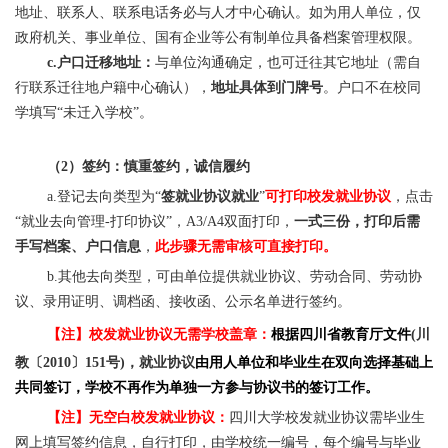
地址、联系人、联系电话务必与人才中心确认。如为用人单位，仅
政府机关、事业单位、国有企业等公有制单位具备档案管理权限。
c.户口迁移地址：
与单位沟通确定，也可迁往其它地址（需自
行联系迁往地户籍中心确认），
地址具体到门牌号
。户口不在校同
学填写“未迁入学校”。
（2）签约：
慎重签约，诚信履约
a.登记去向类型为“
签就业协议就业
”
可打印校发就业协议
，点击
“就业去向管理-打印协议”，
A3/A4双面打印，
一式三份，打印后需
手写档案、户口信息
，
此步骤无需审核可直接打印
。
b.其他去向类型，可由单位提供就业协议、劳动合同、劳动协
议、录用证明、调档函、接收函、公示名单进行签约。
【注】校发就业协议无需学校盖章：
根据四川省教育厅文件
(川
教〔2010〕151号)，就业协议
由用人单位和毕业生在双向选择基础上
共同签订，学校不再作为单独一方参与协议书的签订工作。
【注】无空白校发就业协议：
四川大学校发就业协议需毕业生
网上填写签约信息，自行打印，由学校统一编号，每个编号与毕业