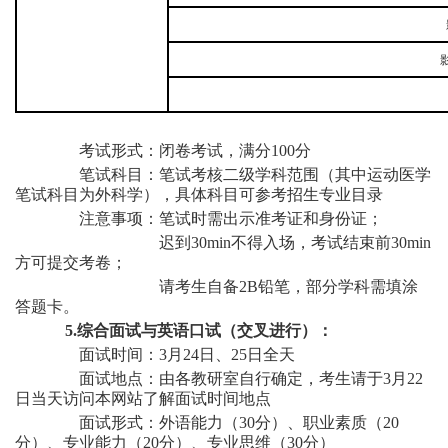
考试形式：闭卷考试，满分
100分
笔试科目：
笔试考核二级学科范围
（其中运动医学
笔试科目为外科学），具体
科目可参考招生专业目录
注意事项：笔试时需出示准考证和身份证；
迟到
30min不得入场，考试结束前30min
方可提交考卷；
请考生自备
2B铅笔，部分学科需填涂
答题卡。
5
.
综合面试与英语口试（交叉进行）：
面试时间：
3月
24
日、
25
日全天
面试地点：
由各教研室自行确定
，考生请于
3月2
2
日
当天
访问
本网站了解面试时间地点
面试形式：外语能力（
30分）、职业素质（20
分）、专业能力（20分）、专业思维（30分）