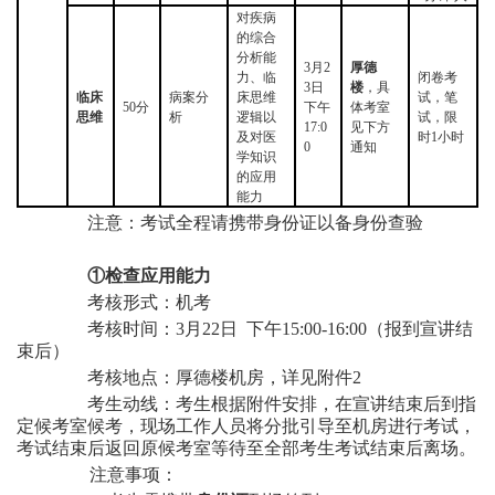
对疾病
的综合
分析能
3月2
厚德
力、临
闭卷考
3日
楼
，具
临床
病案分
床思维
试，笔
50分
下午
体考室
思维
析
逻辑以
试，限
17:0
见下方
及对医
时
1小时
0
通知
学知识
的应用
能力
注意：考试全程请携带身份证以备身份查验
①检查应用能力
考核形式：机考
考核时间：
3月
2
2日
下午
15:
00
-16:00（报到宣讲结
束后）
考核地点：厚德楼机房，详见附件
2
考生动线：考生根据附件安排，在宣讲结束后到指
定候考室候考，现场工作人员将分批引导至机房进行考试，
考试结束后返回原候考室等待至全部考生考试结束后离场。
注意事项：