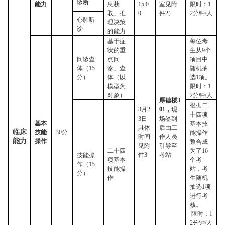
诊断
能力
息获
15:0
室见附
限时：
1
取、推
0
件
2）
2分钟/人
心肺听
理决策
诊
的能力
基于症
每位考
状的重
生从
9个
问诊查
点问
项目中
体（
15
诊、查
随机抽
分）
体（以
选1项。
模型为
限时：
1
对象）
2分钟/人
厚德楼
3
根据二
3月2
01，
现
十四项
3日
场签到
基本
基本技
具体
后由工
临床
技能
30分
能操作
时间
作人员
能力
操作
整合成
见附
引导至
二十四
为了
16
件
3
考站
技能操
项基本
个考
作（
15
技能操
站，考
分）
作
生随机
抽选1项
进行考
核。
限时：
1
2分钟/人