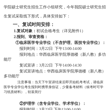
学院硕士研究生招生工作小组研究，今年我院硕士研究生招
生复试采取线下形式，具体安排如下：
一、复试时间安排：
1.
复试对象
：
初试合格考生（
详见附件1
）
2
.
报到、审查资格：
①临床医学专业学位（不含护理、医技专业学位）：
报到时间：
3月
2
2日
下午
13:00-14:
0
0
报到地点：华西临床医学院厚德楼
（新八教）
多功
能厅
复试宣讲：
3月
2
2日
下午
14:
00
-14:30
复试宣讲地点：华西临床医学院厚德楼
（新八教）
多功能厅
注意事项：当天下午宣讲结束后即开始机考考试，请临床
医学专业学位考生报到时携带身份证，少量备考材料（候考时可学
习纸质材料），轻装简行
②护理学（含专业学位、学术学位）：
报到时间：
3月
2
3日 下午13:00-14:00