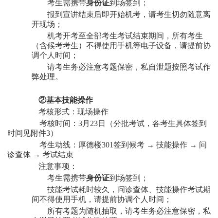
考生需携带
身份证
到场签到；
报到宣讲结束后即开始机考，请考生切勿随意离
开现场；
机考开考至全部考生考试结束期间，所有考生
（含候考考生）不得使用手机等电子设备，请提前协
调个人时间；
请考生务必注意考题保密，私自泄题按照考试作
弊处理。
②基本技能操作
考核形式：现场操作
考核时间：
3月
2
3日（分批考试，各考生具体签到
时间见附件3）
考生动线：厚德楼
3
01
签到候考
→
技能操作
→
问
诊查体
→
考试结束
注意事项：
考生需携带
身份证
到场签到；
技能考试耗时较久，问诊查体、技能操作考试期
间不得使用手机，请提前协调个人时间；
所有考题为随机抽取，请考生务必注意保密，私