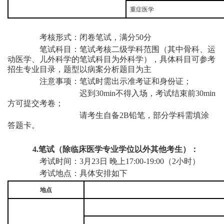
重症医学
考核形式：闭卷笔试，
满分
50分
笔试科目：
笔试考核二级学科范围
（其中骨科、运
动医学、儿外科学的笔试科目为外科学），具体科目可参考
招生专业目录，题型以病案分析题目为主
注意事项：笔试时需出示准考证和身份证；
迟到
30min不得入场，考试结束前30min
方可提交考卷；
请考生自备
2B铅笔，部分学科需填涂
答题卡。
4
.
笔试（除临床医学专业学位以外其他考生）：
考试时间：
3月2
3
日
晚上
1
7
:00-
1
9:00（2小时）
考试地点：具体安排如下
地点