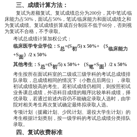
三、成绩计算方法：
复试为差额复试。复试成绩总分为
200
分，其中笔试
/临
床能力占50%，面试占50%，笔试/临床能力和面试成绩之和
为复试成绩。复试成绩折算成百分制应不低于60分，否则视
为复试不合格，不予录取。
考试总成绩计算加权公式：
临床医学专业学位：
S
=(S
/5) x 50%+ （S
总
初
临床能力
+S
）
/2 x 50%
面
其他考生：S
=(S
/5) x 50%+ （S
+S
）/2 x 50%
总
初
笔
面
考生按所在面试科室的二级或三级学科的考试总成绩排
队录取，总成绩相同的情况下（小数点后两位），录取
初试成绩较高的考生。若初试成绩仍相同，则按照初试
业务课总成绩，外语科目成绩的顺序比较单科成绩，择
优录取，若通过前述内容仍不能确定录取人选时，由学
院对相关考生再次复试确定最终拟录取人选。
专项计划（援藏计划、少民计划、退役大学生计划）的
考生根据计划类别，按一级学科的考试总成绩分类排队
录取。
四、复试收费标准