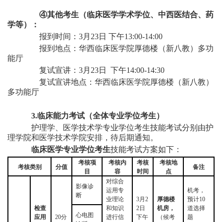
④其他考生（临床医学学术学位、中西医结合、药
学等）：
报到时间：
3月
2
3日 下午13:00-14:00
报到地点：
华西临床医学院厚德楼
（新八教）
多功
能厅
复试宣讲：
3月
2
3日
下午
14:
00
-14:30
复试宣讲地点：
华西临床医学院厚德楼
（新八教）
多功能厅
3.临床能力考试（全体专业学位考生）
护理学、医学技术学专业学位考生技能考试分别由护
理学院和医学技术学院安排，待后期通知。
临床医学专业学位考生
技能考试方案如下：
考核项
考核内
考核
考核地
考核类别
分值
备注
目
容
时间
点
对综合
影像诊
运用专
机考，
断
业理论
3月2
厚德楼
预计
10
检查
和知识
2日
机房
，
道选择
心电图
应用
20分
进行信
下午
（
候考
题