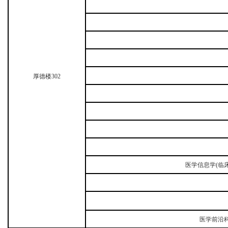
厚德楼
302
医学信息学
(临
                                                                                    
医学前沿