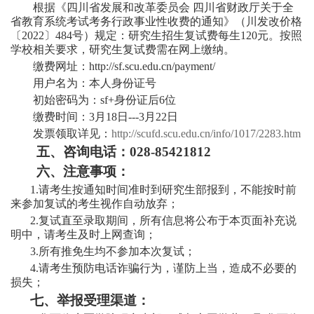
根据《四川省发展和改革委员会
四川省财政厅关于全
省教育系统考试考务行政事业性收费的通知》（川发改价格
〔
2022〕484号）规定：研究生招生复试费每生120元。按照
学校相关要求，研究生复试费需在网上缴纳。
缴费网址：
http://sf.scu.edu.cn/payment/
用户名为：本人身份证号
初始密码为：
sf+身份证后6位
缴费时间：
3月18日---3月22日
发票领取详见：
http://scufd.scu.edu.cn/info/1017/2283.htm
五、咨询电话：
028-85421812
六、注意事项：
1.请考生按通知时间准时到研究生部报到，不能按时前
来参加复试的考生视作自动放弃；
2.
复试直至录取期间，所有信息将公布于本页面补充说
明中
，
请考生及时上网查询
；
3.所有推免生均
不参加本次复试
；
4.请考生预防电话诈骗行为，谨防上当，造成不必要的
损失；
七、举报受理渠道：