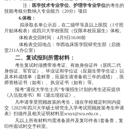
注：
医学技术专业学位、护理学专业学位
的考生的
技能考核分数纳入专业能力（
20分）项目
6
.
体检：
拟录取名单公示后，在二级甲等及以上医院（
1寸照
片贴体检表）或四川大学校医院（仅限本校应届生）体检。
体检表交回时间：
4
月
9
日16:00前
体检表交回地点：
华西临床医学院研究生部（
启德
堂
211A办公室）
二、复试报到所需材料：
考生复试时须携带准考证、有效身份证件（居民二代
身份证、军官证）、毕业证和学位证（应届生带学生证）以
及本科成绩单（盖鲜章，应届生请准备前三年的成绩），
医
师资格证书
（如有）
、执业证书
（如有）
等
。
报考
“退役大学生士兵”专项招生计划的考生还应提供
《入伍批准书》和《退出现役证》。
凡申请享受照顾政策的考生，须在学校规定时间内提
交《
2025年四川大学硕士研究生入学考试照顾政策考生申请
表》扫描件及相关证明材料至scuyz@scu.edu.cn 。
凡以上所有材料均需准备原件及复印件各
1套备查，复
印件面试时交予科室。