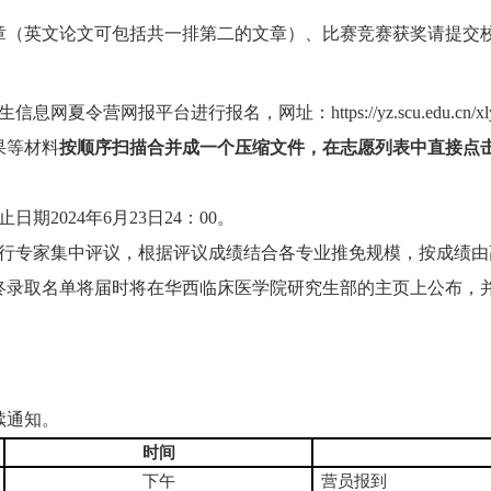
章（英文论文可包括共一排第二的文章）、
比赛竞赛获奖请提交
夏令营网报平台进行报名，网址：https://yz.scu.edu.
果等材料
按顺序扫描合并成一个压缩文件，在志愿列表中直接点击
期2024年6月23日24：00。
行专家集中评议，根据评议成绩结合各专业推免规模，按成绩由
，最终录取名单将届时将在华西临床医学院研究生部的主页上公布
续通知。
时间
下午
营员报到