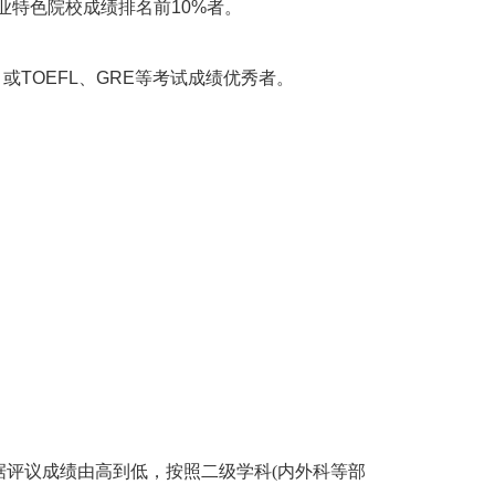
业特色院校成绩排名前
10%
者。
，或
TOEFL
、
GRE
等考试成绩优秀者。
评议成绩由高到低，按照二级学科(内外科等部