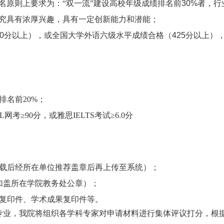
名原则上要求为：
“双一流”建设
高校年级成绩排名前
30%
者，行
究具有浓厚兴趣，具有一定创新能力和潜能；
0
分以上），或全国大学外语六级水平成绩合格（
425
分以上）
排名前20%；
L网考≥90分，或雅思IELTS考试≥6.0分
载后经所在单位推荐盖章后再上传至系统）；
加盖所在学院教务处公章）；
复印件、学术成果复印件等。
专业，我院将组织各学科专家对申请材料进行集体评议打分，根据