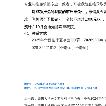
专业与推免填报专业一致者，可被我院直接录取
对成功推免到我院的市外推免生，
报销夏令
准，飞机票不予报销），金额不超过
1000
元
/
人，
预计在
10
月会通知邮寄至我院。
七、联系方式
2025
年华西临床夏令营
QQ
群：
702893094
028-85421812
（张老师、仝老师）
附件1：成绩排名证明模板.docx
附件2：四川大学华西临床医学院2025年招生宣传资料.pdf
上一篇：四川大学医学前沿科学中心关于举办2024年
下一篇：四川大学华西临床医学院2024年港澳台研究生