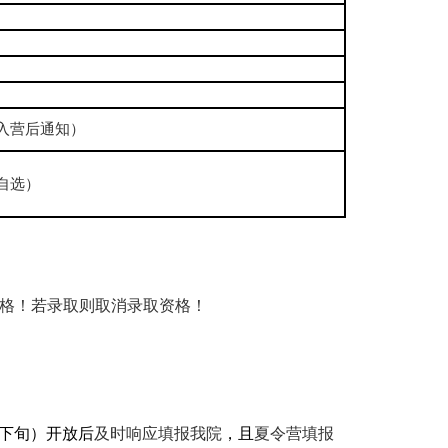
入营后通知）
自选）
格！若录取则取消录取资格！
月下旬）开放后
及时响应填报我院
，且
夏令营填报