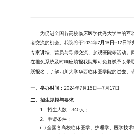
为促进全国各高校临床医学优秀大学生的互
者交流的机会。我院将于
年
月
日
日
举
2024
7
15
--17
专家讲坛、营员与导师交流、参观医院等活动。
在推免系统及时响应填报我院即可免复试予以录
跃报名，了解四川大学华西临床医学院的过去、
一、举办时间：
2024
年
7
月
15
日—
7
月
17
日
二、招生规模与要求
1、
招生人数：
340
人；
2、
申请条件：
(1)
全国各高校临床医学、护理学、医学技术等