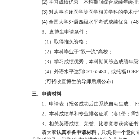
(2)
学习成绩优秀，本科期间综合成绩年级排
(3)
对从事临床
医学等医学相关学科的
学术研
(4)
全国大学外语四级水平考试成绩优良（
48
3
、直博生申请条件：
（1）取得推免资格；
（2）本科毕业于“双一流”高校；
（3）学习成绩优秀，本科期间综合成绩年级
（4）外语水平达到CET6≥480，或托福TOEF
（可招收直博生的导师后期公布）
三、申请材料
1
、申请表（报名成功后由系统自动生成，下
2
、本科成绩单和专业排名证明（各1份；需
3
、相关英语成绩、荣誉、比赛竞赛获奖证书
请大家
认真准备申请材料
，只填报
一个
意向