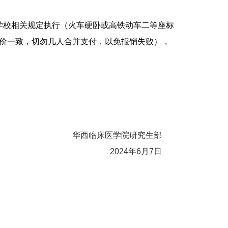
学校相关规定执行（火车硬卧或高铁动车二等座标
价一致，切勿几人合并支付，以免报销失败），
华西临床医学院研究生部
2024
年
6
月
7
日