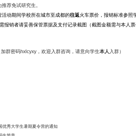
为推荐免试研究生。
营活动期间学校所在城市至成都的
往返
火车票价，报销标准参照
需报销者请妥善保管票据及支付记录截图（截图金额需与本人票
（加群密码
hxlcyxy
，欢迎入群咨询，请意向学生
本人
入群）
全国优秀大学生暑期夏令营的通知
招生简章