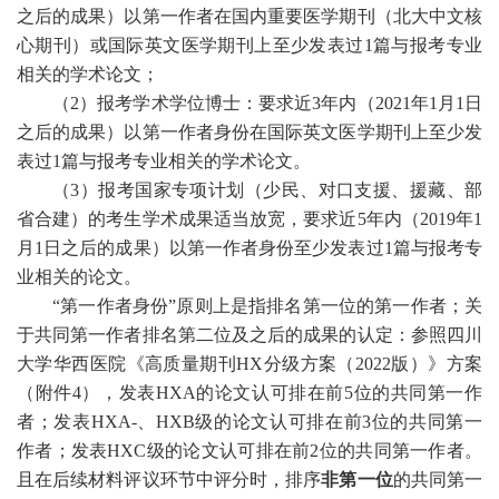
之后的成果）以第一作者在国内重要医学期刊（北大中文核
心期刊）或国际英文医学期刊上至少发表过1篇与报考专业
相关的学术论文
；
（
2）报考学术学位博士：要求近3年内
（
2021
年
1月1日
之后的成果）以第一作者身份在国际英文医学期刊上至少发
表过1篇与报考专业相关的学术论文
。
（
3）报考国家专项计划
（少民、对口支援、援藏、部
省合建）
的考生学术成果适当放宽，
要求近
5
年内
（
2019
年
1
月1日之后的成果）
以第一作者身份至少发表过
1篇与报考专
业相关的论文
。
“
第一作者
身份
”原则上是指排名第一位的
第一作者
；关
于共同第一作者排名第二位及之后的成果的认定：参照四川
大学
华西医院《高质量期刊
H
X
分级方案（
2022版）》方案
（附件
4
），发表
HX
A的论文认可排在前5位的共同第一作
者；发表
HXA-
、
H
XB级
的论文认可排在前
3位的共同第一
作者；发表
HXC级
的论文认可排在前
2位的共同第一作者。
且在后续材料评议环节中评分时，排序
非第一位
的共同第一