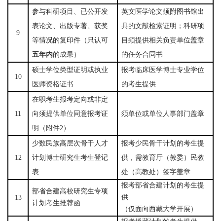
参与科研项目、已公开发
英文医学论文须附图书馆出
表论文、出版专著、获奖
具的文献检索证明；科研项
9
等情况的复印件（只认可
目须提供相关负责单位盖章
五年内
的成果）
的任务合同书
硕士
学位类型证明
或执业
报考临床医学博士专业学位
10
医师资格证书
的考生提供
在职考生报考定向或非定
11
向须提供单位同意报考证
须单位或单位人事部门盖章
明（附件
2）
少数民族高层次骨干人才
报考少民骨干计划的考生提
12
计划博士研究生考生登记
供，需教育厅（教委）民教
表
处（高教处）签字盖章
报考部省合建计划的考生提
部省合建高校研究生专项
供
1
3
计划考生推荐函
（仅面向西藏大学开展）