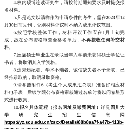
4.校内硕博连读研究生，请按前期通知要求及时提交报
名材料。
5.凡是论文以清样作为申请条件的考生，需在
2023
年
12
月
30
日前见刊，否则
材料评议时不纳入成果评议范围
。
6.按照学校整体工作，材料评议工作应在1月上旬完
成，故在公布
资格审查合格名单后
，
不再接收任何补交材
料
。
7.应届硕士毕业生在录取当年入学前未获得硕士学位证
书者，将取消其入学资格。
8.违规违纪者、学术不端者、诚信缺失者不予录取。已
经拟录取的，取消录取资格。
9.请参照附件
6
《考生个人成果汇总表》准备好相应材
料电子表，后续学院公布资格审核通过名单时将以问卷星形
式进行收集。
10.报名具体流程（报名网址及缴费网址）详见四川大
学研究生招生信息网
https://yz.scu.edu.cn/zsxx/Details/88b8aa7f-a47b-413b-