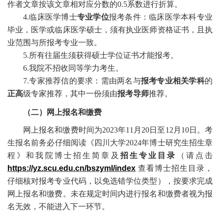
作者文章按该文章相对应分数的
0.5系数进行折算。
4.
临床医学博士
专业学位
报考条件：
临床医学本科专业
毕业，医学或临床医学硕士，须有执业医师资格证书，且执
业范围与所报考专业一致。
5.所有往届生须获得硕士学位证书才能报考。
6.我院不招收同等学力考生。
7.专家推荐信的要求：需
由两名与
报考专业相关学科
的
正高
级专家
推荐
，其中一份须由
报考导师
推荐
。
（二）网上报名和缴费
网上报名和缴费时间为
2023年11月20日至12月10日
。考
生报名前务必仔细阅读《四川大学
2024
年博士研究生招生章
程》和我院博士招生简章及
招生专业目录
（请点击
https://yz.scu.edu.cn/bszyml/index
查看博士招生目录，
仔细核对报考专业代码，以免选错学位类型），按要求完成
网上报名和缴费。未在规定时间内进行报名和缴费者视为报
名无效，不能进入下一环节。