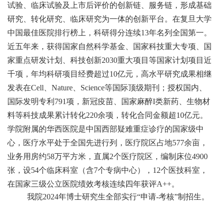
试验、临床试验及上市后评价的创新链、服务链，形成基础
研究、转化研究、临床研究为一体的创新平台。
在复旦大学
中国最佳医院排行榜上，科研得分连续
13年名列全国第一。
近五年来，获得国家自然科学基金、国家科技重大专项、国
家重点研发计划、科技创新
2030重大项目等国家计划项目近
千项，年均科研项目经费超过10亿元，高水平研究成果相继
发表在Cell、Nature、Science等国际顶级期刊；授权国内、
国际发明专利791项，新冠疫苗、国家麻醉I类新药、生物材
料等科技成果累计转化220余项，转化合同金额超10亿元。
学院附属的华西医院是中国西部疑难重症诊疗的国家级中
心，医疗水平处于全国先进行列，医疗院区占地577余亩，
业务用房约58万平方米，直属2个医疗院区，编制床位4
9
00
张，设
54
个临床科室（含
7个专病中心），
12
个医技科室，
在国家三级公立医院绩效考核连续四年获评
A++。
我院
2024
年博士研究生全部实行
“申请-考核”制招生。