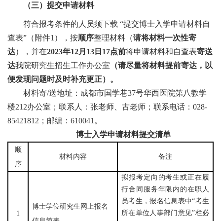
（三）提交申请材料
符合报考条件的人员须下载
“提交博士入学申请材料自
查表”（附件1），按
顺序
整理材料（
请将材料一次性寄
达
），并
在
2023年
12月13日
17点
前
将申请材料和自查表
寄送
达
我院研究生招生工作办公室
（请尽量将材料提前寄达，以
便发现问题时及时补充更正）。
材料寄
/送地址：成都市国学巷37号华西医院第八教学
楼212
办公室
；联系人：张老师、古老师；联系电话：
028-
85421812；邮编：610041。
博士入学申请材料提交清单
顺
材料内容
备注
序
拟报考定向的考生或正在履
行合同服务年限内的在职人
员考生，报名信息表中“考生
博士学位研究生网上报名
所在单位人事部门意见”栏必
1
信息简表