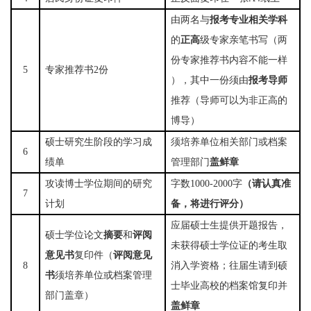
由两名与
报考专业相关学科
的
正高
级专家亲笔书写（两
份专家推荐书内容不能一样
5
专家推荐书
2份
），其中一份须由
报考导师
推荐
（导师可以为非正高的
博导）
硕士研究生阶段的学习成
须培养单位相关部门或档案
6
绩单
管理部门
盖
鲜
章
攻读博士学位期间的研究
字数
1000-2000字
（请认真准
7
计划
备，将进行评分）
应届硕士生提供开题报告，
硕士学位论文
摘要
和
评阅
未获得硕士学位证的考生取
意见书
复印件（
评阅意见
8
消入学资格；往届生请到硕
书
须培养单位或档案管理
士毕业高校的档案馆复印并
部门盖章）
盖
鲜
章