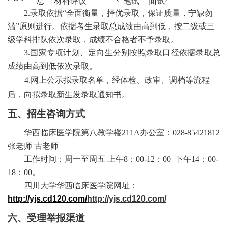
总
材料评议
笔试
面试
2.录取依据“全面衡量，择优录取，保证质量，宁缺勿
滥”原则进行。
依据考生录取总成绩由高到低，按二级或三
级学科排队依次录取，成绩不合格者不予录取。
3.国家专项计划、定向生分别按照录取口径
依据录取总
成绩由高到低依次录取。
4.网上公示拟录取名单，经体检、政审、调档等流程
后，向拟录取新生发录取通知书。
五、招生咨询方式
华西临床医学院第八教学楼
211A办公室
：
028-85421812
张老师 古老师
工作时间：周一至周五
上午
8：00-12：00 下午14：00-
18：00。
四川大学华西临床医学院网址：
http://yjs.cd120.com/
http://yjs.cd120.com/
六、受理举报渠道