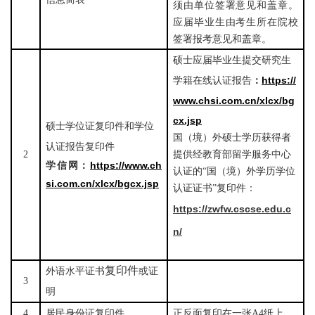
须由单位签署意见和盖章。
应届毕业生由考生所在院校
签署报考意见和盖章。
硕士应届毕业生提交研究生
https://
学籍在线认证报告
：
www.chsi.com.cn/xlcx/bg
cx.jsp
硕士学位证复印件和学位
国（境）外硕士学历获得者
认证报告复印件
2
提供经教育部留学服务中心
https://www.ch
学
信
网：
认证的“国（境）外学历学位
si.com.cn/xlcx/bgcx.jsp
认证证书”复印件：
https://zwfw.cscse.edu.c
n/
复印件
外语水平证书
或证
3
明
4
居民身份证复印件
正反面复印在一张
A4纸上