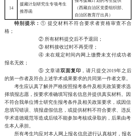
报考援藏计划的考生提供
援藏计划研究生专项考生
（西藏自治区党委组织部、
1
4
推荐函
自治区教育厅出具
）
特别提示：
①
提交材料不符合要求者资格审查不合
格；
②
所有材料提交后不予退回；
③
材料接收过时不再受理；
④ 未在规定时间内网上缴费未支付成功者
报名无效；
⑤ 文章请
双面复印
，请只提交
2019
年之后
的第一作者及符合上述
学术成果要求
的共同第一作者文章。
考生应认真了解并严格按照报考条件及相关政策要求选
择填报志愿，按要求准确填写报名信息并提供真实材料。因
不符合我单位博士研究生报考条件及相关政策要求，或因信
息填写错误、填报虚假信息，
或提供材料不符合要求、违反
学术道德规范等
造成后续不能参加考核或录取的，后果由考
生本人承担。
所有考生均应对本人网上报名信息进行认真核对，报名