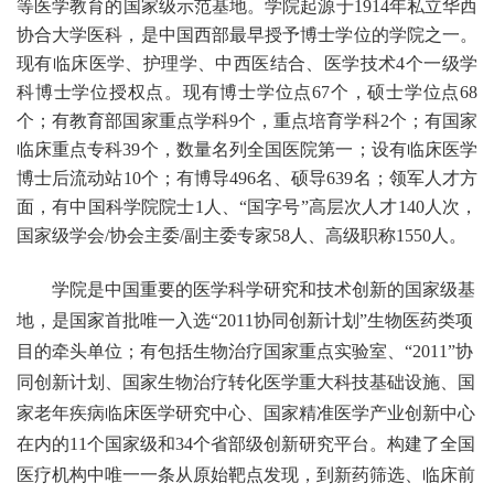
等医学教育的国家级示范基地。学院起源于
1914
年私立华西
协合大学医科，是中国西部最早授予博士学位的学院之一。
现有
临床医学、
护理学、
中西医结合、
医学技术
4
个一
级学
科博士学位授权
点
。现
有博士学位点
67
个，硕士学位点
68
个
；
有
教育部
国家重点学科
9
个
，重点培育学科
2个；有国家
临床重点专科39个，数量名列全国医院第一；设有
临床医学
博士后流动站
10个
；有博导
496
名、硕导
639
名；领军人才方
面，有中国科学院院士
1人、“国字号”高层次人才1
40
人次，
国家级学会
/协会主委/副主委专家
58
人、高级职称
1
550
人。
学院是中国重要的医学科学研究和技术创新的国家级基
地，是国家首批唯一入选
“
2011
协同创新计划
”生物医药类项
目的牵头单位；
有包括生物治疗国家重点实验室、
“2011”协
同创新计划、国家生物治疗转化医学重大科技基础设施、国
家老年疾病临床医学研究中心、国家精准医学产业创新中心
在内的11个国家级和34个省部级创新研究平台。构建了全国
医疗机构中唯一一条从原始靶点发现，到新药筛选、临床前