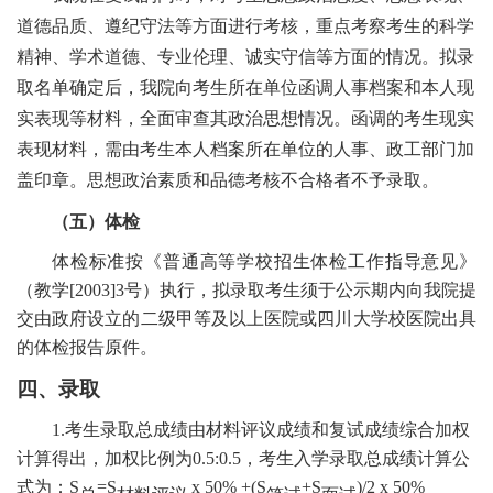
道德品质、遵纪守法等方面进行考核，重点考察考生的科学
精神、学术道德、专业伦理、诚实守信等方面的情况。拟录
取名单确定后，我院向考生所在单位函调人事档案和本人现
实表现等材料，全面审查其政治思想情况。函调的考生现实
表现材料，需由考生本人档案所在单位的人事、政工部门加
盖印章。思想政治素质和品德考核不合格者不予录取。
（五）体检
体检标准按《普通高等学校招生体检工作指导意见》
（教学
[2003]3号）执行，拟录取考生须于公示期内向我院提
交由政府设立的二级甲等及以上医院或四川大学校医院出具
的体检报告原件。
四、录取
1.考生录取总成绩由材料评议成绩和复试成绩综合加权
计算得出，加权比例为0
.
5:
0.
5，考生入学录取总成绩计算公
式为
：
S
=S
x 50% +(S
+S
)/2 x 50%