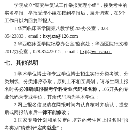
学院成立
“研究生复试工作举报受理小组”，接受考生的
实名举报。举报受理小组在接到举报后，展开调查，在5个
工作日以内回复举报人。
1.华西临床医学院第八教学楼209办公室，028-
85423833，email：
hxyjszs@126.com
2.华西临床医学院纪委办公室/监察处：华西医院行政楼
2012办公室，028-85422015，email：
hxjj@wchscu.cn
七、其他说明
1.学术学位博士和专业学位博士招生实行分类考试、分
类划线、分类排序录取，原则上不相互调剂，请考生网上报
名时务必
准确填报报考学科专业代码和名称，
105开头的专
业代码为专业学位，其余代码均为学术学位；
2.网上报名信息请在网报时间内认真核对并确认，提交
后或网报结束后
一律不能修改
；
3.国家专项计划和单位定向培养的考生网上报名时“报
考类别”请选择
“定向就业”；