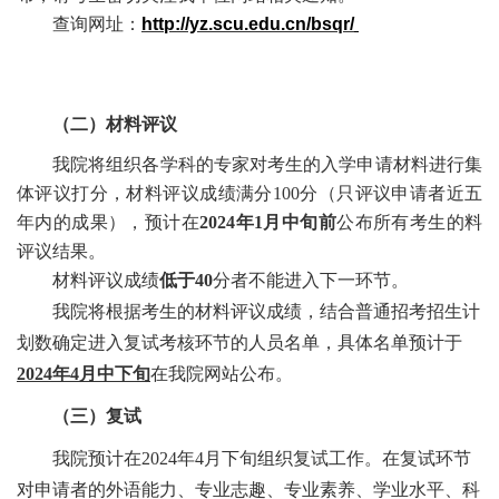
查询网址：
http://yz.scu.edu.cn/bsqr/
（二）材料评议
我院将组织各学科的专家对考生的入学申请材料进行集
体评议打分，材料评议成绩满分
100分（只评议申请者近五
年内的成果），预计在
2024年1月中旬
前
公布所有考生的料
评议结果。
材料评议成绩
低于
40
分者不能进入下一环节。
我院将根据考生的材料评议成绩，结合普通招考招生计
划数确定进入复试考核环节的人员名单，具体名单预计于
2024
年
4月中下旬
在我院网站公布。
（三）复试
我院预计在
2024年
4
月下旬组织复试工作。在复试环节
对申请者的外语能力、专业志趣、专业素养、学业水平、科